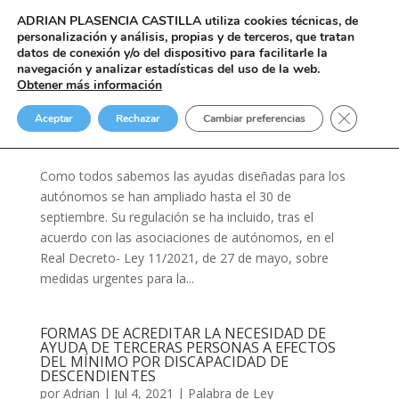
ADRIAN PLASENCIA CASTILLA
utiliza cookies técnicas, de
personalización y análisis, propias y de terceros, que tratan
datos de conexión y/o del dispositivo para facilitarle la
navegación y analizar estadísticas del uso de la web.
Obtener más información
Esquema de ayudas para trabajadores
Cerrar el
autónomos durante la crisis del COVID-19
Aceptar
Rechazar
Cambiar preferencias
por
Adrian
|
Jul 4, 2021
|
Palabra de Ley
Como todos sabemos las ayudas diseñadas para los
autónomos se han ampliado hasta el 30 de
septiembre. Su regulación se ha incluido, tras el
acuerdo con las asociaciones de autónomos, en el
Real Decreto- Ley 11/2021, de 27 de mayo, sobre
medidas urgentes para la...
FORMAS DE ACREDITAR LA NECESIDAD DE
AYUDA DE TERCERAS PERSONAS A EFECTOS
DEL MÍNIMO POR DISCAPACIDAD DE
DESCENDIENTES
por
Adrian
|
Jul 4, 2021
|
Palabra de Ley