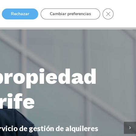
Cerrar el bann
Rechazar
Cambiar preferencias
AL
INMOBILIARIO
PENAL
EXTRANJERÍA
BLOG
propiedad
rife
vicio de gestión de alquileres