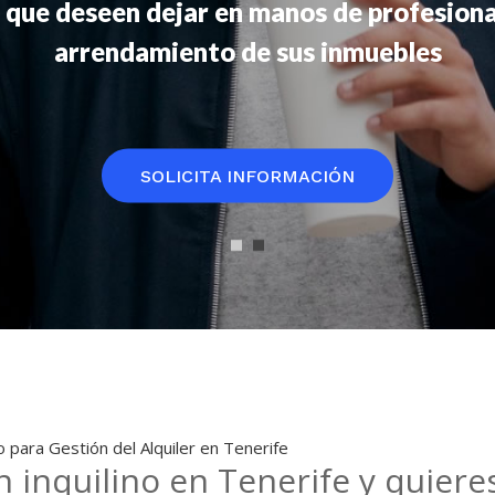
 que deseen dejar en manos de profesiona
arrendamiento de sus inmuebles
SOLICITA INFORMACIÓN
 para Gestión del Alquiler en Tenerife
n inquilino en Tenerife y quie