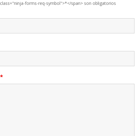
lass="ninja-forms-req-symbol">*</span> son obligatorios
*