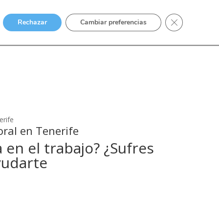
Cerrar el bann
Rechazar
Cambiar preferencias
AL
INMOBILIARIO
PENAL
EXTRANJERÍA
BLOG
erife
oral en Tenerife
 en el trabajo? ¿Sufres
yudarte