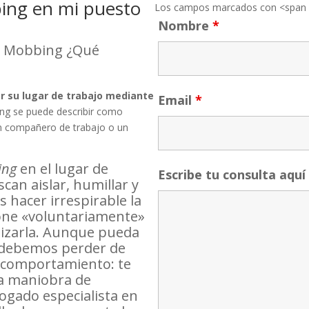
ing en mi puesto
Los campos marcados con <span c
Nombre
*
es Mobbing ¿Qué
r su lugar de trabajo mediante
Email
*
ng se puede describir como
 un compañero de trabajo o un
ing
en el lugar de
Escribe tu consulta aquí
can aislar, humillar y
 hacer irrespirable la
done «voluntariamente»
nizarla. Aunque pueda
no debemos perder de
e comportamiento: te
na maniobra de
ogado especialista en