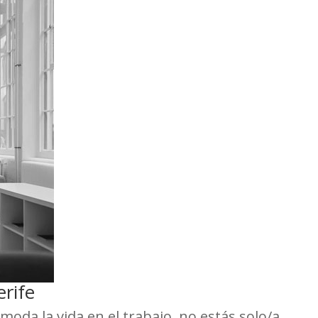
rife
da la vida en el trabajo, no estás solo/a.