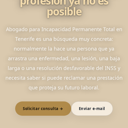
profesión ya no es
posible
Abogado para Incapacidad Permanente Total en
Tenerife es una búsqueda muy concreta:
normalmente la hace una persona que ya
arrastra una enfermedad, una lesión, una baja
larga o una resolución desfavorable del INSS y
necesita saber si puede reclamar una prestación
que proteja su futuro laboral.
Solicitar consulta →
Enviar e-mail