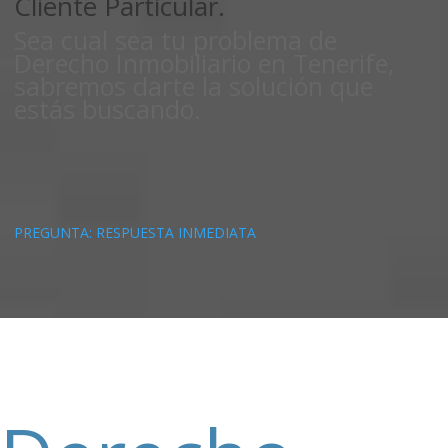
Cliente Particular.
Sea cual sea tu problema de
Derecho Inmobiliario en Tenerife,
sabremos darte la solución que
estás buscando.
PREGUNTA: RESPUESTA INMEDIATA