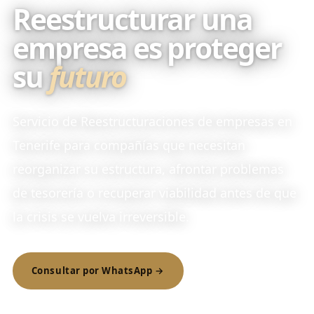
Reestructurar una
empresa es proteger
su
futuro
Servicio de Reestructuraciones de empresas en
Tenerife para compañías que necesitan
reorganizar su estructura, afrontar problemas
de tesorería o recuperar viabilidad antes de que
la crisis se vuelva irreversible.
Consultar por WhatsApp →
Enviar e-mail