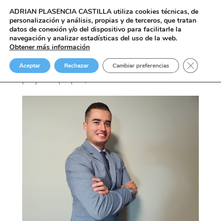
ADRIAN PLASENCIA CASTILLA
utiliza cookies técnicas, de
personalización y análisis, propias y de terceros, que tratan
datos de conexión y/o del dispositivo para facilitarle la
navegación y analizar estadísticas del uso de la web.
Obtener más información
Adrián Plasencia Castilla
Cerrar el
Aceptar
Rechazar
Cambiar preferencias
por
jenifer
|
Sep 26, 2017