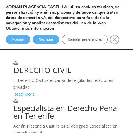
ADRIAN PLASENCIA CASTILLA
utiliza cookies técnicas, de
personalización y análisis, propias y de terceros, que tratan
datos de conexión y/o del dispositivo para facilitarle la
navegación y analizar estadísticas del uso de la web.
Obtener más información
Practice Areas Icon 4
Cerrar el
Aceptar
Rechazar
Cambiar preferencias
Cols
DERECHO CIVIL
El Derecho Civil se encarga de regular las relaciones
privadas
Read More
Especialista en Derecho Penal
en Tenerife
Adrián Plasencia Castilla es el abogado Especialista en
Derecho Penal