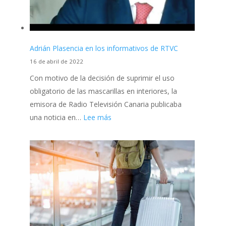
Tenerife
Adrián Plasencia en los informativos de RTVC
16 de abril de 2022
Con motivo de la decisión de suprimir el uso
obligatorio de las mascarillas en interiores, la
emisora de Radio Televisión Canaria publicaba
:
una noticia en…
Lee más
Adrián
Plasencia
en
los
informativos
de
RTVC