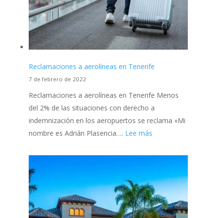
Reclamaciones a aerolíneas en Tenerife
7 de febrero de 2022
Reclamaciones a aerolíneas en Tenerife Menos
del 2% de las situaciones con derecho a
indemnización en los aeropuertos se reclama «Mi
:
nombre es Adrián Plasencia….
Lee más
Reclamaciones
a
aerolíneas
en
Tenerife