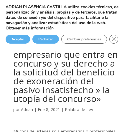
ADRIAN PLASENCIA CASTILLA
utiliza cookies técnicas, de
personalización y análisis, propias y de terceros, que tratan
datos de conexión y/o del dispositivo para facilitarle la
navegación y analizar estadísticas del uso de la web.
Obtener más información
La espada de Damocles,
Cerrar el
Aceptar
Rechazar
Cambiar preferencias
la insolvencia del deudor
empresario que entra en
concurso y su derecho a
la solicitud del beneficio
de exoneración del
pasivo insatisfecho » la
utopía del concurso»
por
Adrian
|
Ene 8, 2021
|
Palabra de Ley
Muchos de ustedes sois empresarios o profesionales,